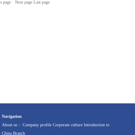
us page
Next page Last page
Navigation
About us：
Company profile
Corporate culture
Introduction to
China Branch