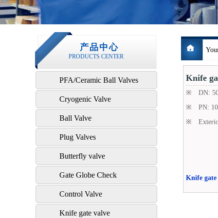
产品中心
Your
PRODUCTS CENTER
Knife ga
PFA/Ceramic Ball Valves
※ DN: 50 
Cryogenic Valve
※ PN: 10 
Ball Valve
※ Exterior 
Plug Valves
Butterfly valve
Gate Globe Check
Knife gate
Control Valve
Knife gate valve