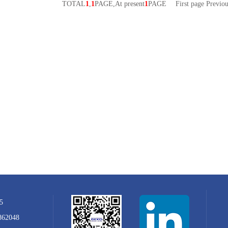
TOTAL
1
,
1
PAGE,At present
1
PAGE
First page Previo
5
862048