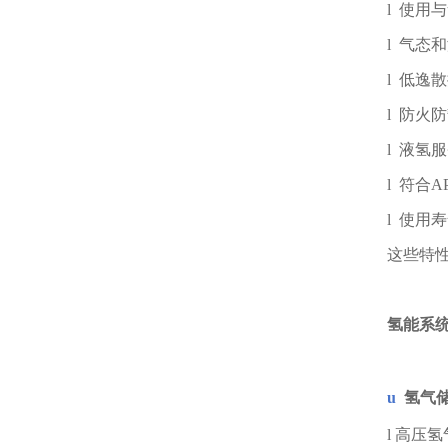
l
使用与
l
气态和
l
低逸散
l
防火防
l
液氢服
l
符合AP
l
使用寿
这些特性
氢能系
u
氢气
l
高压氢