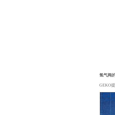
氢气阀
GEKO