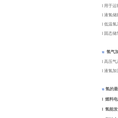
l
用于运
l
液氢储
l
低温氢
l
固态储
u
氢气
l
高压气
l
液氢加
u
氢的最
l
燃料电
l
氢能发