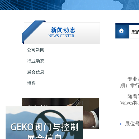
新闻动态
您的
NEWS CENTER
公司新闻
行业动态
展会信息
专业从事
博客
期）举行
随着氢能
Valv
留言建议
Message
u
展位号
关闭