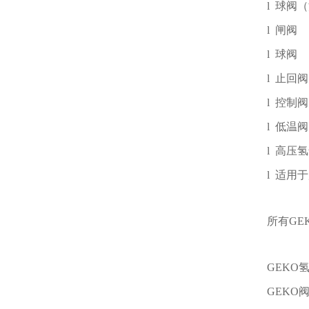
l
球阀（
l
闸阀
l
球阀
l
止回阀
l
控制阀
l
低温阀
l
高压氢
l
适用于
所有G
GEKO
GEKO