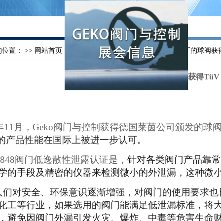
位置： >>
网站首页
>>
新闻动态
>> Geko阀门与控制中国工厂的球阀获得T
Geko阀门与控制中国工厂的球阀获得TüV I
年11月，
Geko
阀门与控制
获得
德国莱茵公司颁发的球
的产品性能在国际上被进一步认可
。
848
阀门
低逸散性泄露认证
是，
针对各类阀门产品靠常
学的手段及精密的仪器来检测微小的外泄漏，这种微
人们对安全、环保意识逐渐增强，对阀门的使用要求也
化工等行业，如果选用的阀门能满足低泄漏标准，将
，避免因阀门外漏引发火灾、爆炸、中毒等危害生命