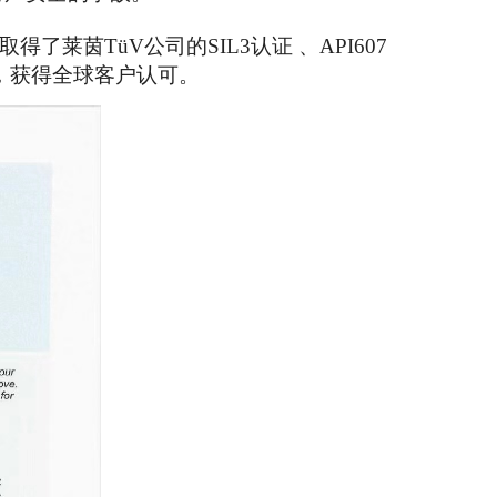
取得了莱茵TüV
公司的SIL3认证 、API607
，
获得
全球客户
认可
。